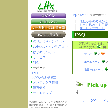
Top
>
FAQ
> 技術サポー
他社からののりかえ
|
お申し込み・お手続
|
サービスサポート
|
FAQ
のりかえキャンペーン
以下のリンクから各サブ
お申込みからご利用まで
全般的な質問は
、困
はじめての方へ
|
サーバ
(
／
サービス
|
|
ホームページ
(
料金
|
サポート
|
携帯WEBメール
(
-
FAQ
-
お問い合わせ窓口
メンテナンス情報
障害情報
す。
サイトマップ
データベース
このお申込みページで入力されたお
客様の情報は、SSL暗号化通信によ
って保護され送信されます。