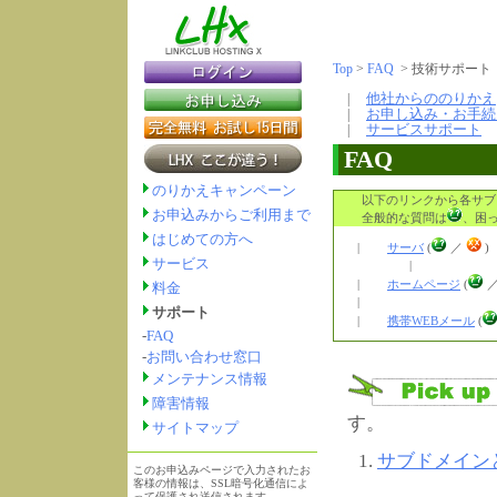
Top
>
FAQ
> 技術サポー
他社からののりかえ
|
お申し込み・お手続
|
サービスサポート
|
FAQ
のりかえキャンペーン
以下のリンクから各サブ
お申込みからご利用まで
全般的な質問は
、困
はじめての方へ
|
サーバ
(
／
サービス
|
|
ホームページ
(
料金
|
サポート
|
携帯WEBメール
(
-
FAQ
-
お問い合わせ窓口
メンテナンス情報
障害情報
す。
サイトマップ
サブドメイン
このお申込みページで入力されたお
客様の情報は、SSL暗号化通信によ
って保護され送信されます。