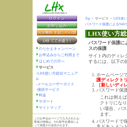
Top
>
サービス
>
LHX使
パスワード保護によるWe
LHX使い方
パスワード保護に
スの保護
のりかえキャンペーン
お申込みからご利用まで
サイト内のディレ
するには、以下の
はじめての方へ
サービス
-
LHX使い方総合マニュア
ホームページ
ル
護ディレクト
-
メールユーザーガイド
［新しいディ
-
接続サービス
パスワード保
料金
これは例え
サポート
クトリになり
サイトマップ
い場合、パス
ます。
このお申込みページで入力されたお
パスワードで
客様の情報は、SSL暗号化通信によ
って保護され送信されます。
名ドキュメント