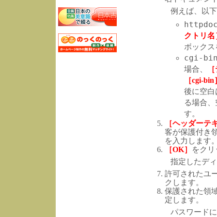
例えば、以下
httpdo
クトリ名
ボックス
cgi-bi
場合、
［
［cgi-bi
後に空白
る場合、
す。
［ヘッダーテ
客が保護付き
を入力します
［OK］
をクリ
指定したディ
許可されたユ
クします。
保護された領
定します。
パスワードに